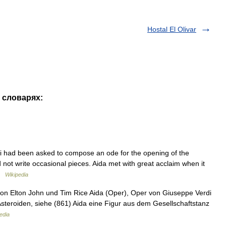
Hostal El Olivar
х словарях:
di had been asked to compose an ode for the opening of the
 not write occasional pieces. Aida met with great acclaim when it
 …
Wikipedia
von Elton John und Tim Rice Aida (Oper), Oper von Giuseppe Verdi
teroiden, siehe (861) Aida eine Figur aus dem Gesellschaftstanz
edia