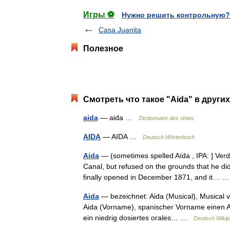
Игры ⚽
Нужно решить контрольную?
Casa Juanita
Полезное
Смотреть что такое "Aida" в други
aida
— aida …
Dictionnaire des rimes
AIDA
— AIDA …
Deutsch Wörterbuch
Aida
— (sometimes spelled Aïda , IPA: ] Ver
Canal, but refused on the grounds that he did
finally opened in December 1871, and it…
Aida
— bezeichnet: Aida (Musical), Musical 
Aida (Vorname), spanischer Vorname einen As
ein niedrig dosiertes orales… …
Deutsch Wikip