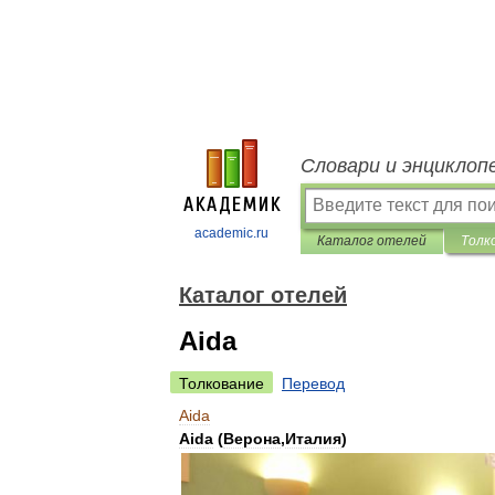
Словари и энциклоп
academic.ru
Каталог отелей
Толк
Каталог отелей
Aida
Толкование
Перевод
Aida
Aida
(
Верона
,
Италия
)