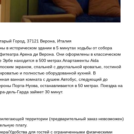
тарый
Город
,
37121
Верона
,
Италия
ены
в
историческом
здании
в
5
минутах
ходьбы
от
собора
фитеатра
Арена
ди
Верона
.
Они
оформлены
в
классическом
е
Эрбе
находится
в
500
метрах
.
Апартаменты
Aida
лоским
экраном
,
спальней
с
двуспальной
кроватью
,
гостиной
-
кроватью
и
полностью
оборудованной
кухней
.
В
енная
ванная
комната
с
душем
.
Автобус
,
следующий
до
ероны
Порта
-
Нуова
,
останавливается
в
50
метрах
.
Поездка
на
ера
-
дель
-
Гарда
займет
30
минут
.
рилегающей
территории
(
предварительный
заказ
невозможен
)
тельную
плату
.
мера
/
Удобства
для
гостей
с
ограниченными
физическими