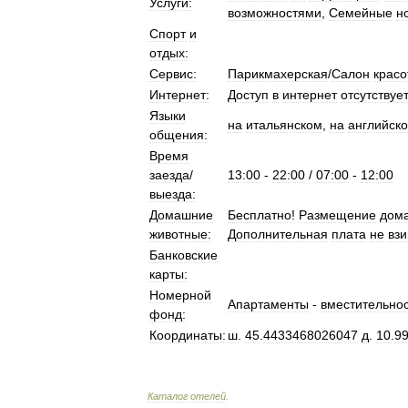
Услуги:
возможностями
,
Семейные
н
Спорт
и
отдых:
Сервис:
Парикмахерская
/
Салон
красо
Интернет:
Доступ
в
интернет
отсутствует
Языки
на
итальянском
,
на
английск
общения:
Время
заезда
/
13:00
-
22:00
/
07:00
-
12:00
выезда:
Домашние
Бесплатно
!
Размещение
дом
животные:
Дополнительная
плата
не
вз
Банковские
карты:
Номерной
Апартаменты
-
вместительнос
фонд:
Координаты:
ш
.
45
.
4433468026047
д
.
10
.
9
Каталог
отелей
.