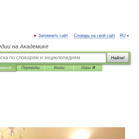
Запомнить сайт
Словарь на свой сайт
RU
едии на Академике
Найти!
ования
Переводы
Книги
Игры ⚽