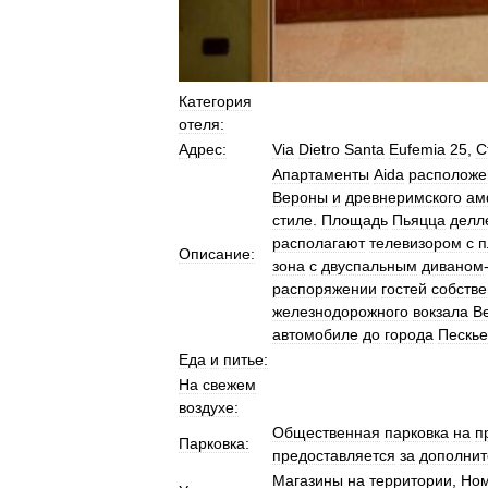
Категория
отеля:
Адрес:
Via
Dietro
Santa
Eufemia
25
,
С
Апартаменты
Aida
располож
Вероны
и
древнеримского
ам
стиле
.
Площадь
Пьяцца
делл
располагают
телевизором
с
п
Описание:
зона
с
двуспальным
диваном
распоряжении
гостей
собств
железнодорожного
вокзала
В
автомобиле
до
города
Пескь
Еда
и
питье:
На
свежем
воздухе:
Общественная
парковка
на
п
Парковка:
предоставляется
за
дополни
Магазины
на
территории
,
Но